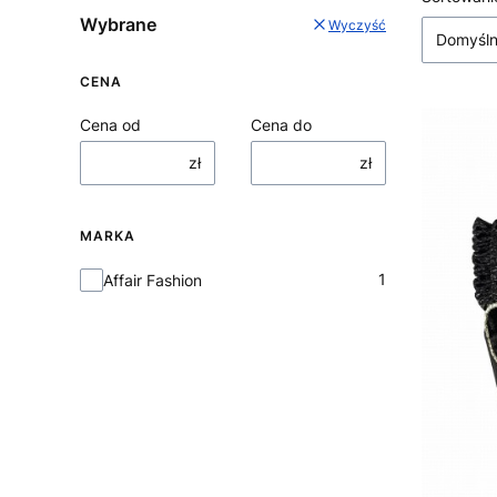
Lista
Wybrane
Wyczyść
Domyśl
CENA
Cena od
Cena do
zł
zł
MARKA
Marka
1
Affair Fashion