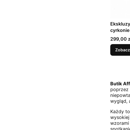
Ekskluz
cyrkonie
Cena
299,00 z
Zobacz
Butik Af
poprzez 
niepowta
wygląd, 
Każdy to
wysokiej
wzorami 
spotkani