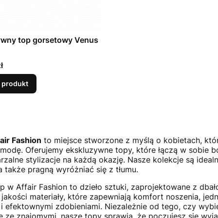
ywny top gorsetowy Venus
ł
 produkt
fair Fashion
to miejsce stworzone z myślą o kobietach, kt
modę. Oferujemy ekskluzywne topy, które łączą w sobie bog
rzalne stylizacje na każdą okazję. Nasze kolekcje są idealn
a także pragną wyróżniać się z tłumu.
p w Affair Fashion to dzieło sztuki, zaprojektowane z dbał
 jakości materiały, które zapewniają komfort noszenia, je
i efektownymi zdobieniami. Niezależnie od tego, czy wybie
e ze znajomymi, nasze topy sprawią, że poczujesz się wyją