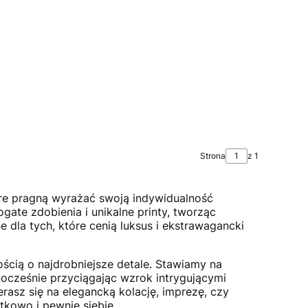
Strona
z 1
óre pragną wyrażać swoją indywidualność
ate zdobienia i unikalne printy, tworząc
e dla tych, które cenią luksus i ekstrawagancki
ością o najdrobniejsze detale. Stawiamy na
dnocześnie przyciągając wzrok intrygującymi
rasz się na elegancką kolację, imprezę, czy
tkowo i pewnie siebie.